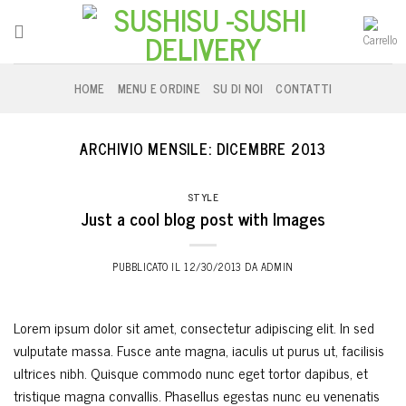
Skip
to
content
HOME
MENU E ORDINE
SU DI NOI
CONTATTI
ARCHIVIO MENSILE:
DICEMBRE 2013
STYLE
Just a cool blog post with Images
PUBBLICATO IL
12/30/2013
DA
ADMIN
Lorem ipsum dolor sit amet, consectetur adipiscing elit. In sed
vulputate massa. Fusce ante magna, iaculis ut purus ut, facilisis
ultrices nibh. Quisque commodo nunc eget tortor dapibus, et
tristique magna convallis. Phasellus egestas nunc eu venenatis