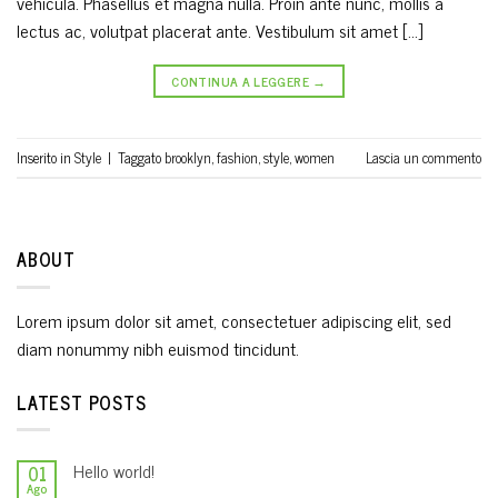
vehicula. Phasellus et magna nulla. Proin ante nunc, mollis a
lectus ac, volutpat placerat ante. Vestibulum sit amet […]
CONTINUA A LEGGERE
→
Inserito in
Style
|
Taggato
brooklyn
,
fashion
,
style
,
women
Lascia un commento
ABOUT
Lorem ipsum dolor sit amet, consectetuer adipiscing elit, sed
diam nonummy nibh euismod tincidunt.
LATEST POSTS
Hello world!
01
Ago