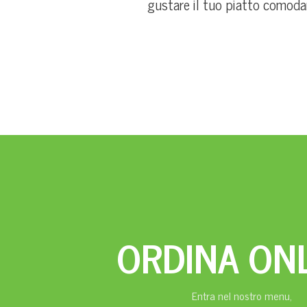
gustare il tuo piatto comodam
ORDINA ON
Entra nel nostro menu,