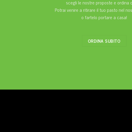
scegli le nostre proposte e ordina o
Potrai venire a ritirare il tuo pasto nel n
o fartelo portare a casa!
ORDINA SUBITO