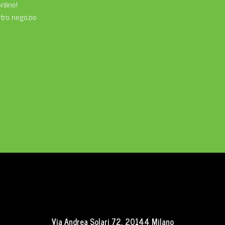
nline!
ostro negozio
Via Andrea Solari 72, 20144 Milano