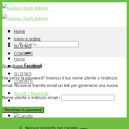
Skip
to
content
Home
menu e ordine
Cerca:
SU DI NOI
CONTATTI
Home
Accedi con
Facebook
menu e ordine
SU DI NOI
Hai perso la password? Inserisci il tuo nome utente o l'indirizzo
CONTATTI
email. Riceverai tramite email un link per generarne una nuova.
Accedi / Registrati
Richiesto
Nome utente o indirizzo email
*
Resettare la password
Nessun prodotto nel carrello.