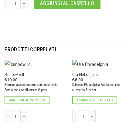
Uramaki rosso roll quantità
AGGIUNGI AL CARRELLO
PRODOTTI CORRELATI
Rainbow roll
Ura Philadelphia
€
10.00
€
8.00
Salmone, avocado esterno con pesce misto
Salmone, Philadelphia Rotolo con riso
Rotolo con riso all'esterno 8 pezzi
all'esterno 8 pezzi
AGGIUNGI AL CARRELLO
AGGIUNGI AL CARRELLO
Rainbow roll quantità
Ura Philadelphia quantità