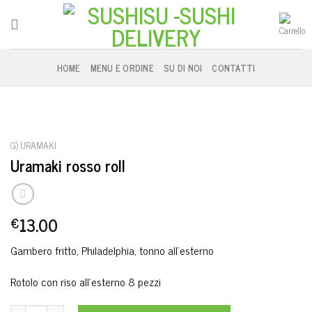
Skip
to
content
HOME
MENU E ORDINE
SU DI NOI
CONTATTI
G) URAMAKI
Uramaki rosso roll
13.00
€
Gambero fritto, Philadelphia, tonno all’esterno
Rotolo con riso all’esterno 8 pezzi