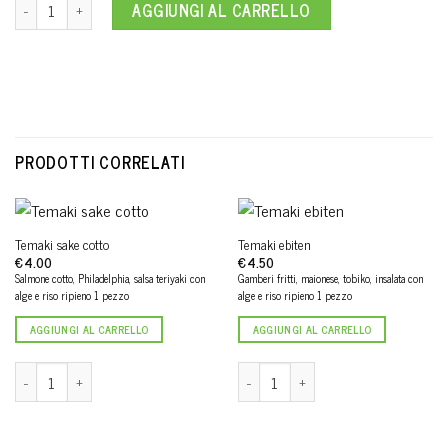
Temaki sake quantità
AGGIUNGI AL CARRELLO
PRODOTTI CORRELATI
Temaki sake cotto
Temaki ebiten
€
4.00
€
4.50
Salmone cotto, Philadelphia, salsa teriyaki con
Gamberi fritti, maionese, tobiko, insalata con
alge e riso ripieno 1 pezzo
alge e riso ripieno 1 pezzo
AGGIUNGI AL CARRELLO
AGGIUNGI AL CARRELLO
Temaki sake cotto quantità
Temaki ebiten quantità