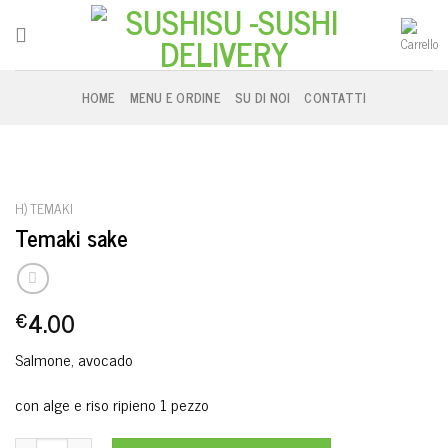
Skip
to
content
HOME
MENU E ORDINE
SU DI NOI
CONTATTI
H) TEMAKI
Temaki sake
4.00
€
Salmone, avocado
con alge e riso ripieno 1 pezzo