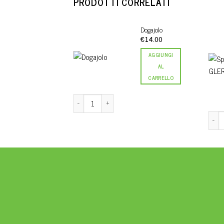
PRODOTTI CORRELATI
Dogajolo
€
14.00
AGGIUNGI
AL
CARRELLO
Dogajolo quantità
Spuma