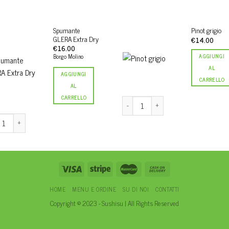
Spumante
Pinot grigio
GLERA Extra Dry
€
14.00
€
16.00
AGGIUNGI
Borgo Molino
AL
AGGIUNGI
CARRELLO
AL
CARRELLO
Pinot grigio quantità
nte GLERA Extra Dry quantità
HOME
MENU E ORDINE
SU DI NOI
CONTATTI
Copyright © 2023 - Sushisu | All Rights Reserved