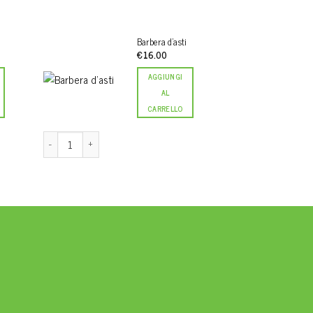
Barbera d’asti
€
16.00
AGGIUNGI
AL
CARRELLO
Barbera d'asti quantità
Dolcetto d'alba D.O.