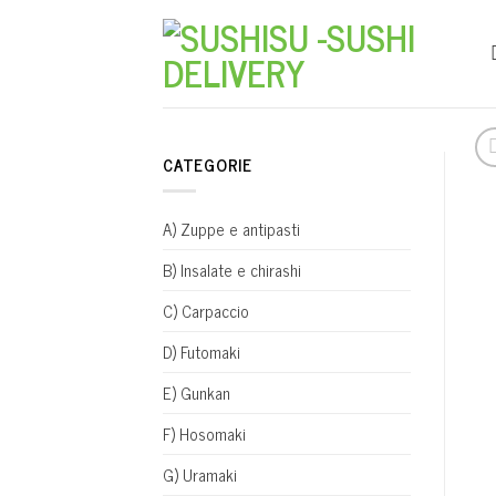
Skip
to
content
CATEGORIE
A) Zuppe e antipasti
B) Insalate e chirashi
C) Carpaccio
D) Futomaki
E) Gunkan
F) Hosomaki
G) Uramaki