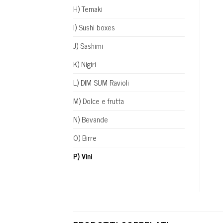
H) Temaki
I) Sushi boxes
J) Sashimi
K) Nigiri
L) DIM SUM Ravioli
M) Dolce e frutta
N) Bevande
O) Birre
P) Vini