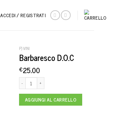
ACCEDI / REGISTRATI
P) VINI
Barbaresco D.O.C
25.00
€
Barbaresco D.O.C quantità
AGGIUNGI AL CARRELLO